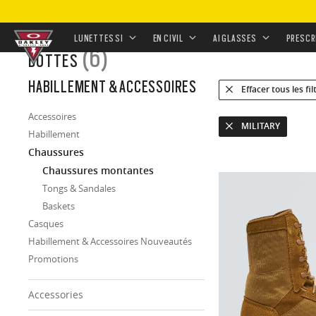
ACCUEIL
/
HABILLEMENT & ACCESSOIRES
/
CHAUSSURE
LUNETTES SI
EN CIVIL
AI GLASSES
PRESCR
(6)
BOTTES
Skip to
HABILLEMENT & ACCESSOIRES
Effacer tous les fil
main
content
Accessoires
MILITARY
Habillement
Chaussures
Chaussures montantes
Tongs & Sandales
Baskets
Casques
Habillement & Accessoires Nouveautés
Promotions
Accessories