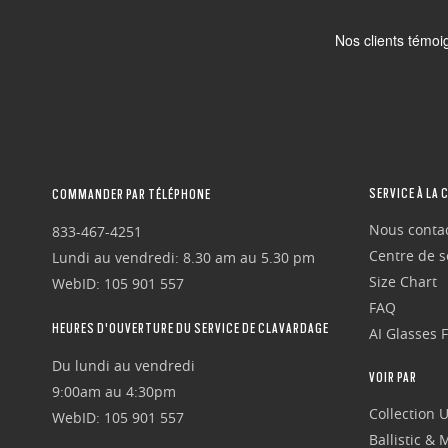
SERVICE À LA 
COMMANDER PAR TÉLÉPHONE
Nous conta
833-467-4251
Centre de se
Lundi au vendredi: 8.30 am au 5.30 pm
Size Chart
WebID: 105 901 557
FAQ
HEURES D'OUVERTURE DU SERVICE DE CLAVARDAGE
AI Glasses 
Du lundi au vendredi
VOIR PAR
9:00am au 4:30pm
Collection 
WebID: 105 901 557
Ballistic &