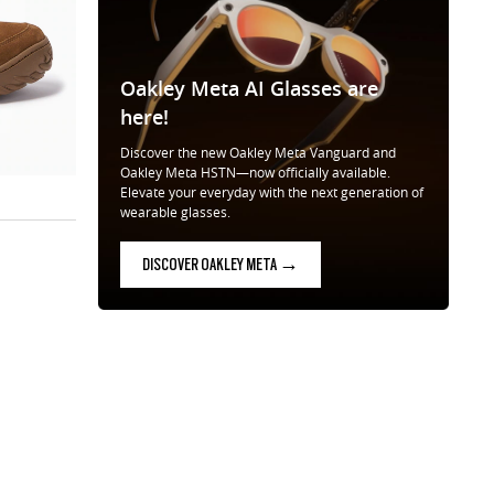
Oakley Meta AI Glasses are
here!
Discover the new Oakley Meta Vanguard and
Oakley Meta HSTN—now officially available.
Elevate your everyday with the next generation of
wearable glasses.
DISCOVER OAKLEY META →