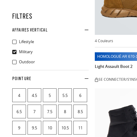
FILTRES
AFFAIRES VERTICAL
4 Couleurs
Lifestyle
Military
HOMOLOGUÉ AR 670-
Outdoor
Light Assault Boot 2
POINTURE
SE CONNECTER/S’INS
4
4.5
5
5.5
6
6.5
7
7.5
8
8.5
9
9.5
10
10.5
11