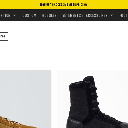
SIGN UP TO ACCESS MEMBER PRICING
S
/
CHAUSSURES MONTANTES
IPTION
CUSTOM
GOGGLES
VÊTEMENTS ET ACCESSOIRES
FOOT
tres