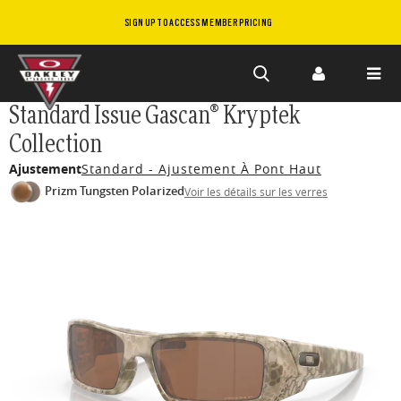
SIGN UP TO ACCESS MEMBER PRICING
Skip to
Standard Issue Gascan® Kryptek
main
Collection
content
Ajustement
Standard - Ajustement À Pont Haut
Prizm Tungsten Polarized
Voir les détails sur les verres