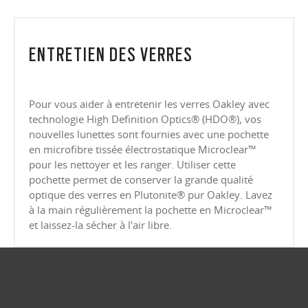
Everyday comfort and versatility
clear lenses, CR39 and polycarbonate, with a premium anti-reflective
FERMER
Our thinnest and lightest lens yet, designed for strong prescriptions
coating. Blue-violet light is between 400–455nm (ISO TR 20772:2018).
(above +6.00 or below –6.00) without sacrificing comfort or style.
Ultra-thin profile for a sleek, discreet look
FERMER
Lightweight design for all-day wearability
FERMER
Sharp, clear vision even at high prescriptions
FERMER
ENTRETIEN DES VERRES
FERMER
FERMER
FERMER
FERMER
FERMER
Pour vous aider à entretenir les verres Oakley avec
FERMER
technologie High Definition Optics® (HDO®), vos
nouvelles lunettes sont fournies avec une pochette
en microfibre tissée électrostatique Microclear™
pour les nettoyer et les ranger. Utiliser cette
pochette permet de conserver la grande qualité
optique des verres en Plutonite® pur Oakley. Lavez
à la main régulièrement la pochette en Microclear™
et laissez-la sécher à l'air libre.