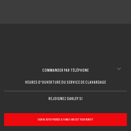
COMMANDER PAR TÉLÉPHONE
HEURES D'OUVERTURE DU SERVICE DE CLAVARDAGE
REJOIGNEZ OAKLEY SI
SIGN IN, REFER FRIENDS & FAMILY AND GET YOUR BENEFIT