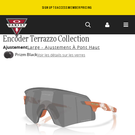
SIGN UP TO ACCESS MEMBER PRICING
Skip to
Encoder Terrazzo Collection
main
Ajustement
Large - Ajustement À Pont Haut
content
Prizm Black
Voir les détails sur les verres