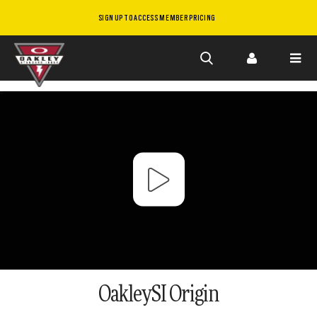
SIGN UP TO ACCESS MEMBER PRICING
Skip to
main
content
OakleySI Origin