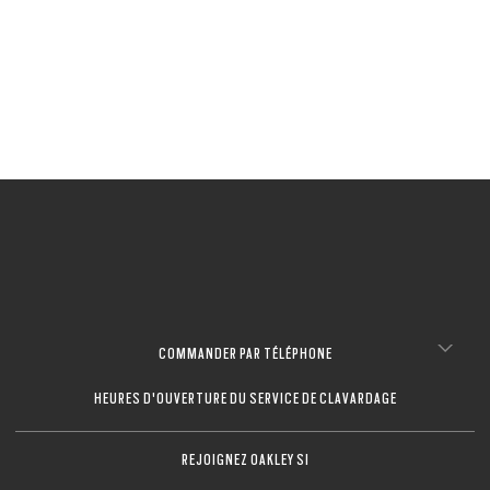
6 Couleurs
Standard Issue Ballistic M Frame® Alpha
SE CONNECTER/S’INSCRIRE
COMMANDER PAR TÉLÉPHONE
HEURES D'OUVERTURE DU SERVICE DE CLAVARDAGE
REJOIGNEZ OAKLEY SI