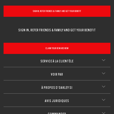
SIGN IN, REFER FRIENDS & FAMILY AND GET YOUR BENEFIT
SIGN IN, REFER FRIENDS & FAMILY AND GET YOUR BENEFIT
4 Couleurs
CLAIM YOUR REWARD NOW
Standard Issue Ballistic M Frame® 2.0
SERVICE À LA CLIENTÈLE
SE CONNECTER/S’INSCRIRE
VOIR PAR
À PROPOS D’OAKLEY SI
AVIS JURIDIQUES