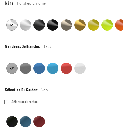
Polished Chrome
Icône
Icône
Icône
Black
Manchons De Branche
Manchons
Manchons
de
de
branche
branche
Non
Sélection Du Cordon
Sélection
Sélection du cordon
du
Dragonne
Dragonne
cordon