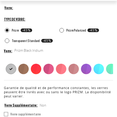
Verre
Verre
Type
de
TYPE DE VERRE
verre
Prizm
-45%
Prizm Polarized
-45%
Transparent Standard
-45%
Prizm Black Iridium
Verre
Verre
Garantie de qualité et de performance constantes, les verres
peuvent être livrés avec ou sans le logo PRIZM. La disponibilité
peut varier.
Non
Verre Supplémentaire
Verre
Verre supplémentaire
supplémentaire