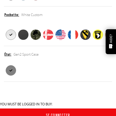
White Custom
Pochette
Pochette
Pochette
AIDE?
Gen2 Sport Case
Étui
Étui
Étui
YOU MUST BE LOGGED IN TO BUY:
SE CONNECTER